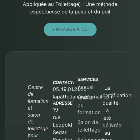
Appliquée au Toilettage) : Une méthode
respectueuse de la peau et du poil.
EN SAVOIR PLUS
SERVICES
CONTACT:
Accueil
Centre
La
05.49.01.21.22
de
certification
lapattedanais@gmail.com
Centre
formation
qualité
ADRESSE
de
et
19
a
formation
salon
rue
été
de
Salon de
Leopold
délivrée
toilettage
toilettage
Sedar
au
pour
Senghor
Evènements