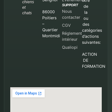
titre
chiens
SUPPORT
de
et
Nous
86000
la
chats
contacter
Poitiers
ou
–
des
CGV
Quartier
catégories
Réglement
Montmidi
d’actions
intérieur
suivantes:
Qualiopi
ACTION
DE
FORMATION