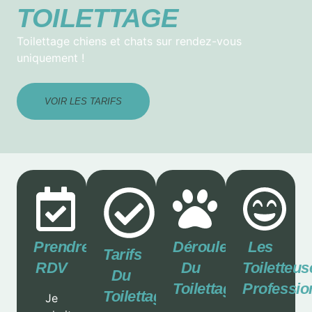
TOILETTAGE
Toilettage chiens et chats sur rendez-vous
uniquement !
VOIR LES TARIFS
Prendre
Déroulement
Les
Tarifs
RDV
Du
Toiletteus
Du
Toilettage
Professio
Toilettage
Je